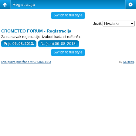
Registracija
Switch to full style
Jezik:
CROMETEO FORUM - Registracija
Za nastavak registracije, izaberi kada si rođen/a.
Prije 06. 08. 2013.
Na(kon) 06. 08. 2013.
Switch to full style
Sva prava pridržana © CROMETEO
by
Multitex
.