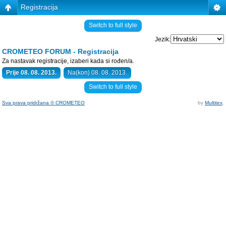
Registracija
Switch to full style
Jezik:
CROMETEO FORUM - Registracija
Za nastavak registracije, izaberi kada si rođen/a.
Prije 08. 08. 2013.
Na(kon) 08. 08. 2013.
Switch to full style
Sva prava pridržana © CROMETEO
by
Multitex
.