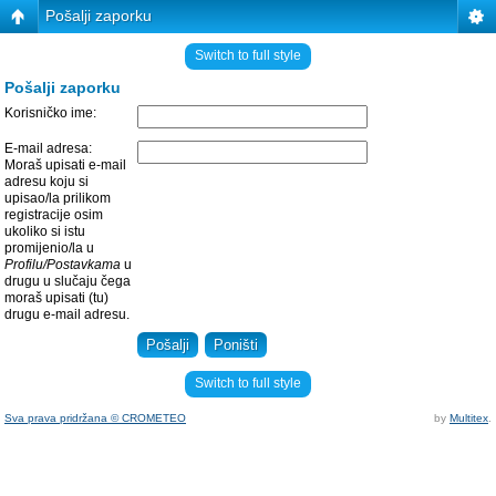
Pošalji zaporku
Switch to full style
Pošalji zaporku
Korisničko ime:
E-mail adresa:
Moraš upisati e-mail
adresu koju si
upisao/la prilikom
registracije osim
ukoliko si istu
promijenio/la u
Profilu/Postavkama
u
drugu u slučaju čega
moraš upisati (tu)
drugu e-mail adresu.
Switch to full style
Sva prava pridržana © CROMETEO
by
Multitex
.