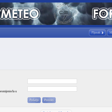
Pljusak
M
promijenio/la u