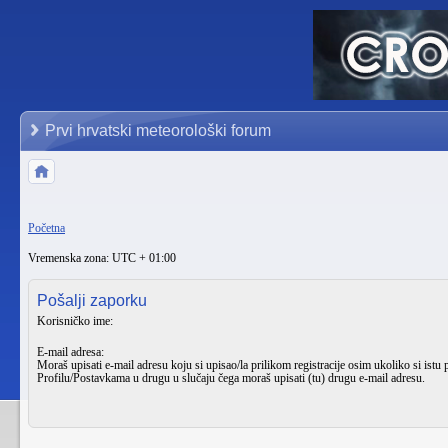
Prvi hrvatski meteorološki forum
Početna
Vremenska zona: UTC + 01:00
Pošalji zaporku
Korisničko ime:
E-mail adresa:
Moraš upisati e-mail adresu koju si upisao/la prilikom registracije osim ukoliko si istu 
Profilu/Postavkama
u drugu u slučaju čega moraš upisati (tu) drugu e-mail adresu.