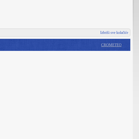
Izbriši sve kolačiće
CROMETEO