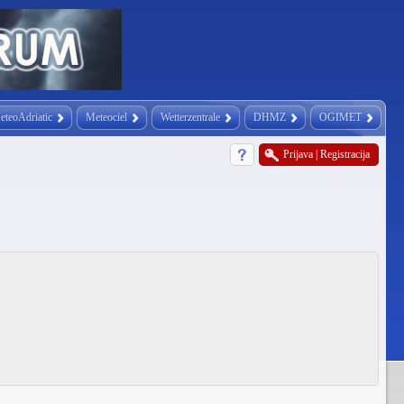
eteoAdriatic
Meteociel
Wetterzentrale
DHMZ
OGIMET
Prijava
|
Registracija