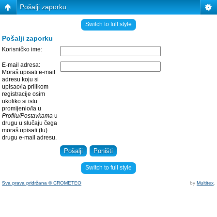
Pošalji zaporku
Switch to full style
Pošalji zaporku
Korisničko ime:
E-mail adresa:
Moraš upisati e-mail
adresu koju si
upisao/la prilikom
registracije osim
ukoliko si istu
promijenio/la u
Profilu/Postavkama
u
drugu u slučaju čega
moraš upisati (tu)
drugu e-mail adresu.
Switch to full style
Sva prava pridržana © CROMETEO
by
Multitex
.