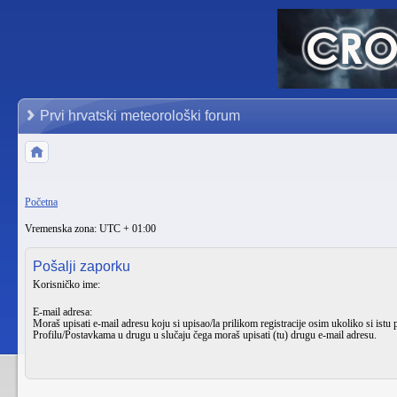
Prvi hrvatski meteorološki forum
Početna
Vremenska zona: UTC + 01:00
Pošalji zaporku
Korisničko ime:
E-mail adresa:
Moraš upisati e-mail adresu koju si upisao/la prilikom registracije osim ukoliko si istu 
Profilu/Postavkama
u drugu u slučaju čega moraš upisati (tu) drugu e-mail adresu.