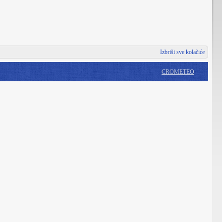
Izbriši sve kolačiće
CROMETEO