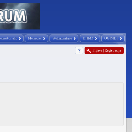
eteoAdriatic
Meteociel
Wetterzentrale
DHMZ
OGIMET
Prijava
|
Registracija