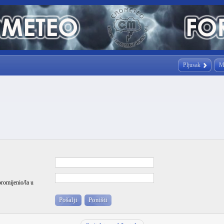
Pljusak
M
promijenio/la u