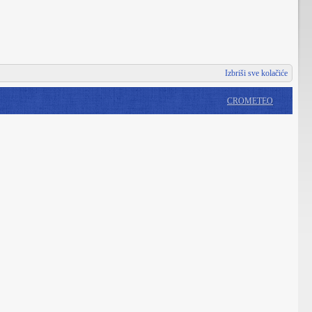
Izbriši sve kolačiće
CROMETEO