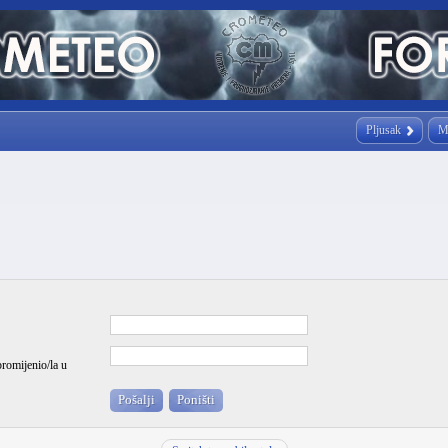
Pljusak
M
promijenio/la u