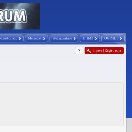
eteoAdriatic
Meteociel
Wetterzentrale
DHMZ
OGIMET
Prijava
|
Registracija