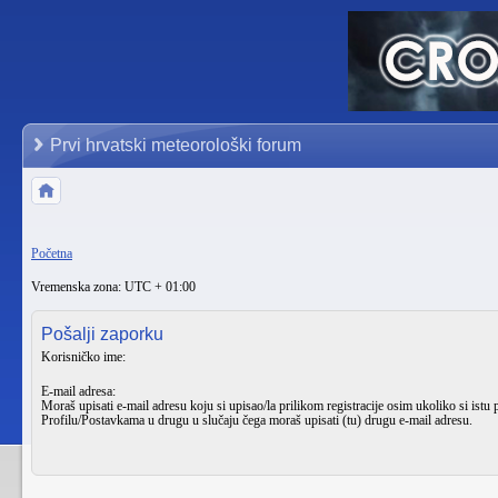
Prvi hrvatski meteorološki forum
Početna
Vremenska zona: UTC + 01:00
Pošalji zaporku
Korisničko ime:
E-mail adresa:
Moraš upisati e-mail adresu koju si upisao/la prilikom registracije osim ukoliko si istu 
Profilu/Postavkama
u drugu u slučaju čega moraš upisati (tu) drugu e-mail adresu.