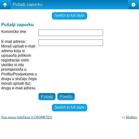
Pošalji zaporku
Switch to full style
Pošalji zaporku
Korisničko ime:
E-mail adresa:
Moraš upisati e-mail
adresu koju si
upisao/la prilikom
registracije osim
ukoliko si istu
promijenio/la u
Profilu/Postavkama
u
drugu u slučaju čega
moraš upisati (tu)
drugu e-mail adresu.
Switch to full style
Sva prava pridržana © CROMETEO
by
Multitex
.