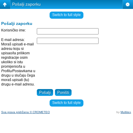
Pošalji zaporku
Switch to full style
Pošalji zaporku
Korisničko ime:
E-mail adresa:
Moraš upisati e-mail
adresu koju si
upisao/la prilikom
registracije osim
ukoliko si istu
promijenio/la u
Profilu/Postavkama
u
drugu u slučaju čega
moraš upisati (tu)
drugu e-mail adresu.
Switch to full style
Sva prava pridržana © CROMETEO
by
Multitex
.