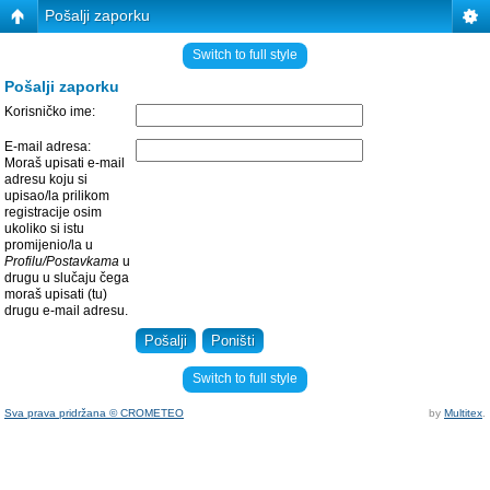
Pošalji zaporku
Switch to full style
Pošalji zaporku
Korisničko ime:
E-mail adresa:
Moraš upisati e-mail
adresu koju si
upisao/la prilikom
registracije osim
ukoliko si istu
promijenio/la u
Profilu/Postavkama
u
drugu u slučaju čega
moraš upisati (tu)
drugu e-mail adresu.
Switch to full style
Sva prava pridržana © CROMETEO
by
Multitex
.