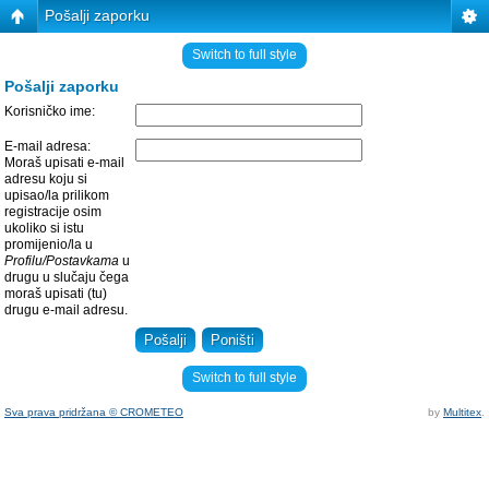
Pošalji zaporku
Switch to full style
Pošalji zaporku
Korisničko ime:
E-mail adresa:
Moraš upisati e-mail
adresu koju si
upisao/la prilikom
registracije osim
ukoliko si istu
promijenio/la u
Profilu/Postavkama
u
drugu u slučaju čega
moraš upisati (tu)
drugu e-mail adresu.
Switch to full style
Sva prava pridržana © CROMETEO
by
Multitex
.