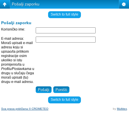
Pošalji zaporku
Switch to full style
Pošalji zaporku
Korisničko ime:
E-mail adresa:
Moraš upisati e-mail
adresu koju si
upisao/la prilikom
registracije osim
ukoliko si istu
promijenio/la u
Profilu/Postavkama
u
drugu u slučaju čega
moraš upisati (tu)
drugu e-mail adresu.
Switch to full style
Sva prava pridržana © CROMETEO
by
Multitex
.