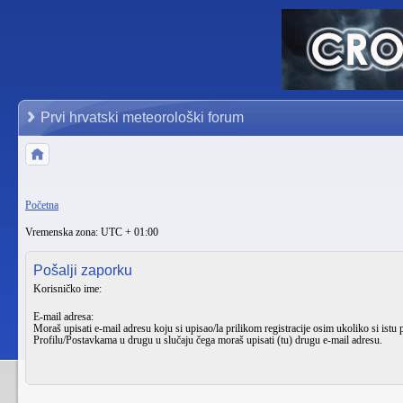
Prvi hrvatski meteorološki forum
Početna
Vremenska zona: UTC + 01:00
Pošalji zaporku
Korisničko ime:
E-mail adresa:
Moraš upisati e-mail adresu koju si upisao/la prilikom registracije osim ukoliko si istu 
Profilu/Postavkama
u drugu u slučaju čega moraš upisati (tu) drugu e-mail adresu.