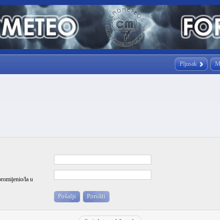
Pljusak
M
promijenio/la u