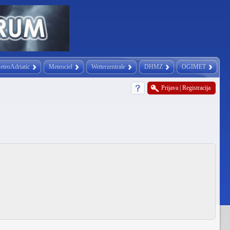
eteoAdriatic
Meteociel
Wetterzentrale
DHMZ
OGIMET
Prijava
|
Registracija