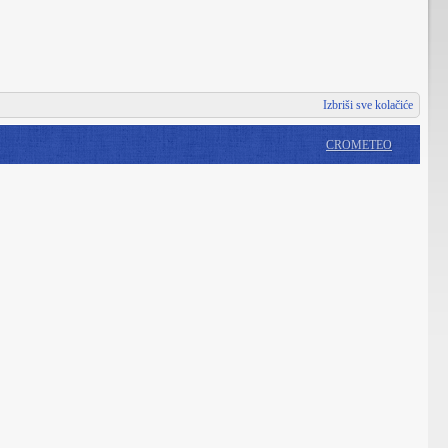
Izbriši sve kolačiće
CROMETEO