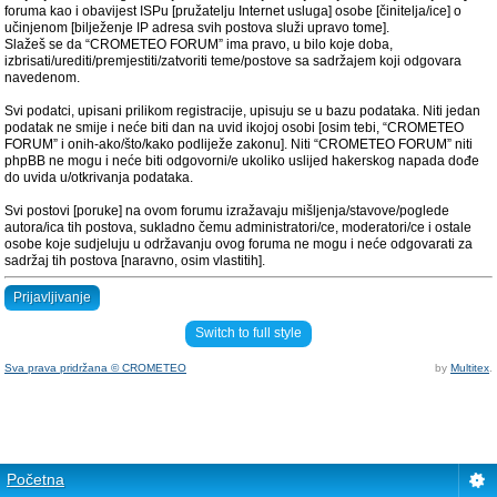
foruma kao i obavijest ISPu [pružatelju Internet usluga] osobe [činitelja/ice] o
učinjenom [bilježenje IP adresa svih postova služi upravo tome].
Slažeš se da “CROMETEO FORUM” ima pravo, u bilo koje doba,
izbrisati/urediti/premjestiti/zatvoriti teme/postove sa sadržajem koji odgovara
navedenom.
Svi podatci, upisani prilikom registracije, upisuju se u bazu podataka. Niti jedan
podatak ne smije i neće biti dan na uvid ikojoj osobi [osim tebi, “CROMETEO
FORUM” i onih-ako/što/kako podliježe zakonu]. Niti “CROMETEO FORUM” niti
phpBB ne mogu i neće biti odgovorni/e ukoliko uslijed hakerskog napada dođe
do uvida u/otkrivanja podataka.
Svi postovi [poruke] na ovom forumu izražavaju mišljenja/stavove/poglede
autora/ica tih postova, sukladno čemu administratori/ce, moderatori/ce i ostale
osobe koje sudjeluju u održavanju ovog foruma ne mogu i neće odgovarati za
sadržaj tih postova [naravno, osim vlastitih].
Prijavljivanje
Switch to full style
Sva prava pridržana © CROMETEO
by
Multitex
.
Početna