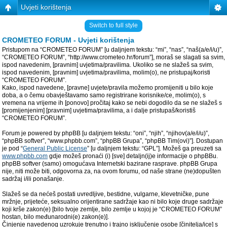
Uvjeti korištenja
Switch to full style
CROMETEO FORUM - Uvjeti korištenja
Pristupom na “CROMETEO FORUM” [u daljnjem tekstu: “mi”, “nas”, “naš(a/e/i/u)”,
“CROMETEO FORUM”, “http://www.crometeo.hr/forum”], moraš se slagati sa svim,
ispod navedenim, [pravnim] uvjetima/pravilima. Ukoliko se ne slažeš sa svim,
ispod navedenim, [pravnim] uvjetima/pravilima, molim(o), ne pristupaj/koristi
“CROMETEO FORUM”.
Kako, ispod navedene, [pravne] uvjete/pravila možemo promijeniti u bilo koje
doba, a o čemu obavještavamo samo registrirane korisnike/ce, molim(o), s
vremena na vrijeme ih [ponovo] pročitaj kako se nebi dogodilo da se ne slažeš s
[promijenjenim] [pravnim] uvjetima/pravilima, a i dalje pristupaš/koristiš
“CROMETEO FORUM”.
Forum je powered by phpBB [u daljnjem tekstu: “oni”, “njih”, “njihov(a/e/i/u)”,
“phpBB softver”, “www.phpbb.com”, “phpBB Grupa”, “phpBB Tim(ovi)”]. Dostupan
je pod “
General Public License
” [u daljnjem tekstu: “GPL”]. Možeš ga preuzeti sa
www.phpbb.com
gdje možeš pronaći (i) [sve] detaljn(ij)e informacije o phpBBu.
phpBB softver (samo) omogućava Internetski bazirane rasprave. phpBB Grupa
nije, niti može biti, odgovorna za, na ovom forumu, od naše strane (ne)dopušten
sadržaj i/ili ponašanje.
Slažeš se da nećeš postati uvredljive, bestidne, vulgarne, klevetničke, pune
mržnje, prijeteće, seksualno orijentirane sadržaje kao ni bilo koje druge sadržaje
koji krše zakon(e) [bilo tvoje zemlje, bilo zemlje u kojoj je “CROMETEO FORUM”
hostan, bilo međunarodni(e) zakon(e)].
Činjenje navedenog uzrokuje trenutno i trajno isključenje osobe [činitelja/ice] s