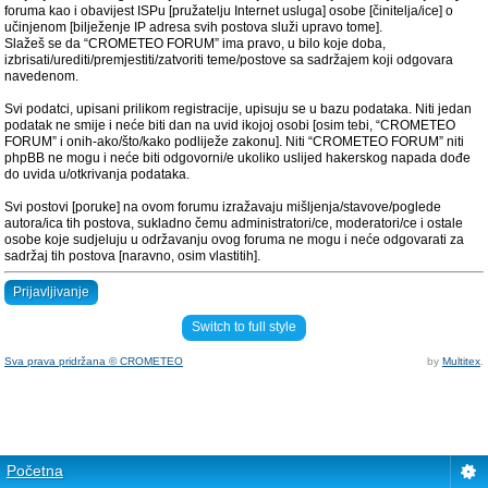
foruma kao i obavijest ISPu [pružatelju Internet usluga] osobe [činitelja/ice] o
učinjenom [bilježenje IP adresa svih postova služi upravo tome].
Slažeš se da “CROMETEO FORUM” ima pravo, u bilo koje doba,
izbrisati/urediti/premjestiti/zatvoriti teme/postove sa sadržajem koji odgovara
navedenom.
Svi podatci, upisani prilikom registracije, upisuju se u bazu podataka. Niti jedan
podatak ne smije i neće biti dan na uvid ikojoj osobi [osim tebi, “CROMETEO
FORUM” i onih-ako/što/kako podliježe zakonu]. Niti “CROMETEO FORUM” niti
phpBB ne mogu i neće biti odgovorni/e ukoliko uslijed hakerskog napada dođe
do uvida u/otkrivanja podataka.
Svi postovi [poruke] na ovom forumu izražavaju mišljenja/stavove/poglede
autora/ica tih postova, sukladno čemu administratori/ce, moderatori/ce i ostale
osobe koje sudjeluju u održavanju ovog foruma ne mogu i neće odgovarati za
sadržaj tih postova [naravno, osim vlastitih].
Prijavljivanje
Switch to full style
Sva prava pridržana © CROMETEO
by
Multitex
.
Početna