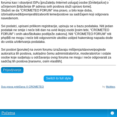
foruma kao i obavijest ISPu [pružatelju Internet usluga] osobe [činitelja/ice] o
učinjenom [bilježenje IP adresa svih postova služi upravo tome].
Slažeš se da “CROMETEO FORUM” ima pravo, u bilo koje doba,
izbrisati/urediti/premjestiti/zatvoriti teme/postove sa sadržajem koji odgovara
navedenom.
Svi podatci, upisani prilikom registracije, upisuju se u bazu podataka. Niti jedan
podatak ne smije i neće biti dan na uvid ikojoj osobi [osim tebi, “CROMETEO
FORUM” i onih-ako/što/kako podliježe zakonu]. Niti “CROMETEO FORUM” niti
phpBB ne mogu i neće biti odgovorni/e ukoliko uslijed hakerskog napada dođe
do uvida u/otkrivanja podataka.
Svi postovi [poruke] na ovom forumu izražavaju mišljenja/stavove/poglede
autora/ica tih postova, sukladno čemu administratori/ce, moderatori/ce i ostale
osobe koje sudjeluju u održavanju ovog foruma ne mogu i neće odgovarati za
sadržaj tih postova [naravno, osim vlastitih].
Prijavljivanje
Switch to full style
Sva prava pridržana © CROMETEO
by
Multitex
.
Početna