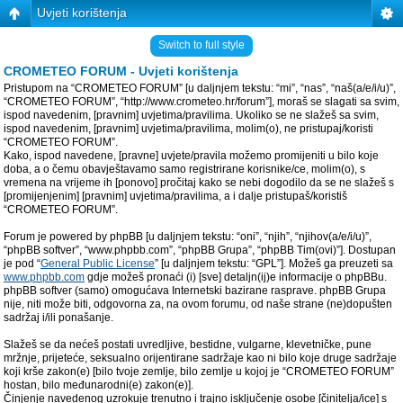
Uvjeti korištenja
Switch to full style
CROMETEO FORUM - Uvjeti korištenja
Pristupom na “CROMETEO FORUM” [u daljnjem tekstu: “mi”, “nas”, “naš(a/e/i/u)”,
“CROMETEO FORUM”, “http://www.crometeo.hr/forum”], moraš se slagati sa svim,
ispod navedenim, [pravnim] uvjetima/pravilima. Ukoliko se ne slažeš sa svim,
ispod navedenim, [pravnim] uvjetima/pravilima, molim(o), ne pristupaj/koristi
“CROMETEO FORUM”.
Kako, ispod navedene, [pravne] uvjete/pravila možemo promijeniti u bilo koje
doba, a o čemu obavještavamo samo registrirane korisnike/ce, molim(o), s
vremena na vrijeme ih [ponovo] pročitaj kako se nebi dogodilo da se ne slažeš s
[promijenjenim] [pravnim] uvjetima/pravilima, a i dalje pristupaš/koristiš
“CROMETEO FORUM”.
Forum je powered by phpBB [u daljnjem tekstu: “oni”, “njih”, “njihov(a/e/i/u)”,
“phpBB softver”, “www.phpbb.com”, “phpBB Grupa”, “phpBB Tim(ovi)”]. Dostupan
je pod “
General Public License
” [u daljnjem tekstu: “GPL”]. Možeš ga preuzeti sa
www.phpbb.com
gdje možeš pronaći (i) [sve] detaljn(ij)e informacije o phpBBu.
phpBB softver (samo) omogućava Internetski bazirane rasprave. phpBB Grupa
nije, niti može biti, odgovorna za, na ovom forumu, od naše strane (ne)dopušten
sadržaj i/ili ponašanje.
Slažeš se da nećeš postati uvredljive, bestidne, vulgarne, klevetničke, pune
mržnje, prijeteće, seksualno orijentirane sadržaje kao ni bilo koje druge sadržaje
koji krše zakon(e) [bilo tvoje zemlje, bilo zemlje u kojoj je “CROMETEO FORUM”
hostan, bilo međunarodni(e) zakon(e)].
Činjenje navedenog uzrokuje trenutno i trajno isključenje osobe [činitelja/ice] s