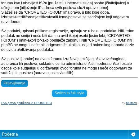
foruma kao i obavijest ISPu [pružatelju Internet usluga] osobe [činitelja/ice] o
učinjenom [bilježenje IP adresa svih postova služi upravo tome].
Slažeš se da “CROMETEO FORUM” ima pravo, u bilo koje doba,
izbrisati/urediti/premjestiti/zatvoriti teme/postove sa sadržajem koji odgovara
navedenom.
Svi podatci, upisani prilikom registracije, upisuju se u bazu podataka. Niti jedan
podatak ne smije i neće biti dan na uvid ikojoj osobi [osim tebi, “CROMETEO
FORUM” i onih-ako/što/kako podliježe zakonu]. Niti “CROMETEO FORUM” niti
phpBB ne mogu i neće biti odgovorni/e ukoliko uslijed hakerskog napada dođe
do uvida u/otkrivanja podataka.
Svi postovi [poruke] na ovom forumu izražavaju mišljenja/stavove/poglede
autora/ica tih postova, sukladno čemu administratori/ce, moderatori/ce i ostale
osobe koje sudjeluju u održavanju ovog foruma ne mogu i neće odgovarati za
sadržaj tih postova [naravno, osim vlastitih].
Prijavljivanje
Switch to full style
Sva prava pridržana © CROMETEO
by
Multitex
.
Početna