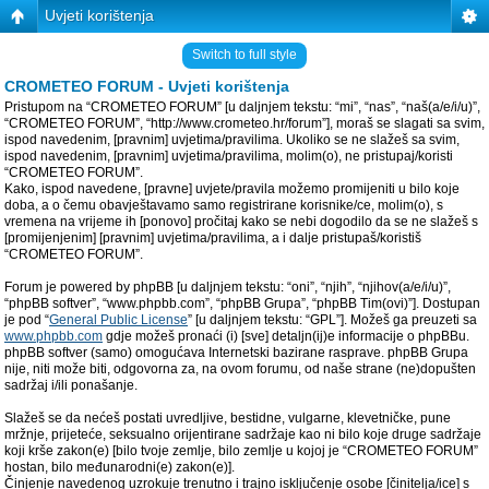
Uvjeti korištenja
Switch to full style
CROMETEO FORUM - Uvjeti korištenja
Pristupom na “CROMETEO FORUM” [u daljnjem tekstu: “mi”, “nas”, “naš(a/e/i/u)”,
“CROMETEO FORUM”, “http://www.crometeo.hr/forum”], moraš se slagati sa svim,
ispod navedenim, [pravnim] uvjetima/pravilima. Ukoliko se ne slažeš sa svim,
ispod navedenim, [pravnim] uvjetima/pravilima, molim(o), ne pristupaj/koristi
“CROMETEO FORUM”.
Kako, ispod navedene, [pravne] uvjete/pravila možemo promijeniti u bilo koje
doba, a o čemu obavještavamo samo registrirane korisnike/ce, molim(o), s
vremena na vrijeme ih [ponovo] pročitaj kako se nebi dogodilo da se ne slažeš s
[promijenjenim] [pravnim] uvjetima/pravilima, a i dalje pristupaš/koristiš
“CROMETEO FORUM”.
Forum je powered by phpBB [u daljnjem tekstu: “oni”, “njih”, “njihov(a/e/i/u)”,
“phpBB softver”, “www.phpbb.com”, “phpBB Grupa”, “phpBB Tim(ovi)”]. Dostupan
je pod “
General Public License
” [u daljnjem tekstu: “GPL”]. Možeš ga preuzeti sa
www.phpbb.com
gdje možeš pronaći (i) [sve] detaljn(ij)e informacije o phpBBu.
phpBB softver (samo) omogućava Internetski bazirane rasprave. phpBB Grupa
nije, niti može biti, odgovorna za, na ovom forumu, od naše strane (ne)dopušten
sadržaj i/ili ponašanje.
Slažeš se da nećeš postati uvredljive, bestidne, vulgarne, klevetničke, pune
mržnje, prijeteće, seksualno orijentirane sadržaje kao ni bilo koje druge sadržaje
koji krše zakon(e) [bilo tvoje zemlje, bilo zemlje u kojoj je “CROMETEO FORUM”
hostan, bilo međunarodni(e) zakon(e)].
Činjenje navedenog uzrokuje trenutno i trajno isključenje osobe [činitelja/ice] s