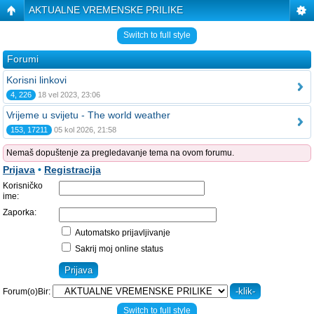
AKTUALNE VREMENSKE PRILIKE
Switch to full style
Forumi
Korisni linkovi
4, 226
18 vel 2023, 23:06
Vrijeme u svijetu - The world weather
153, 17211
05 kol 2026, 21:58
Nemaš dopuštenje za pregledavanje tema na ovom forumu.
Prijava
•
Registracija
Korisničko
ime:
Zaporka:
Automatsko prijavljivanje
Sakrij moj online status
Forum(o)Bir:
Switch to full style