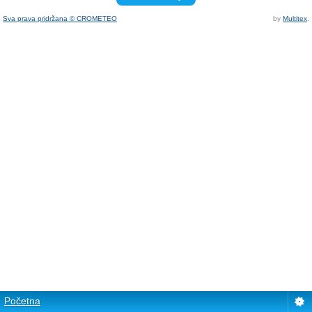
Sva prava pridržana © CROMETEO
by
Multitex
.
Početna