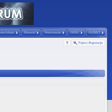
eteoAdriatic
Meteociel
Wetterzentrale
DHMZ
OGIMET
Prijava
|
Registracija