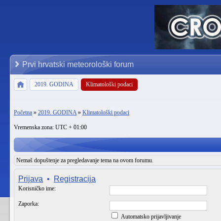
Prvi hrvatski meteorološki forum
2019. GODINA
Klimatološki podaci
Početna
»
2019. GODINA
»
Klimatološki podaci
Vremenska zona: UTC + 01:00
Nemaš dopuštenje za pregledavanje tema na ovom forumu.
Prijava
•
Registracija
Korisničko ime:
Zaporka:
Automatsko prijavljivanje