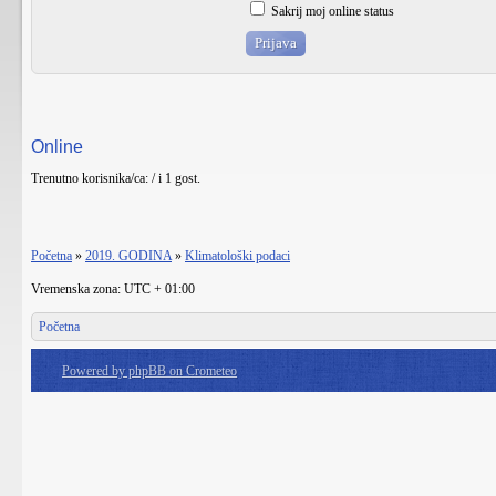
Sakrij moj online status
Online
Trenutno korisnika/ca: / i 1 gost.
Početna
»
2019. GODINA
»
Klimatološki podaci
Vremenska zona: UTC + 01:00
Početna
Powered by phpBB on Crometeo