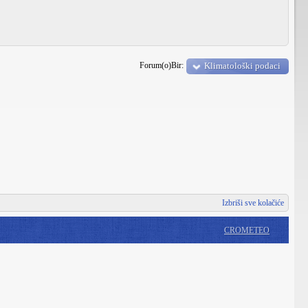
Forum(o)Bir:
Klimatološki podaci
Izbriši sve kolačiće
CROMETEO