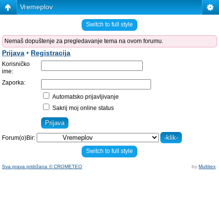
Vremeplov
Switch to full style
Nemaš dopuštenje za pregledavanje tema na ovom forumu.
Prijava
•
Registracija
Korisničko
ime:
Zaporka:
Automatsko prijavljivanje
Sakrij moj online status
Forum(o)Bir:
Switch to full style
Sva prava pridržana © CROMETEO
by
Multitex
.