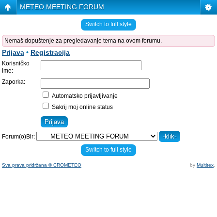
METEO MEETING FORUM
Switch to full style
Nemaš dopuštenje za pregledavanje tema na ovom forumu.
Prijava
•
Registracija
Korisničko
ime:
Zaporka:
Automatsko prijavljivanje
Sakrij moj online status
Forum(o)Bir:
Switch to full style
Sva prava pridržana © CROMETEO
by
Multitex
.