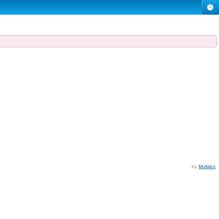
by
Multitex
.