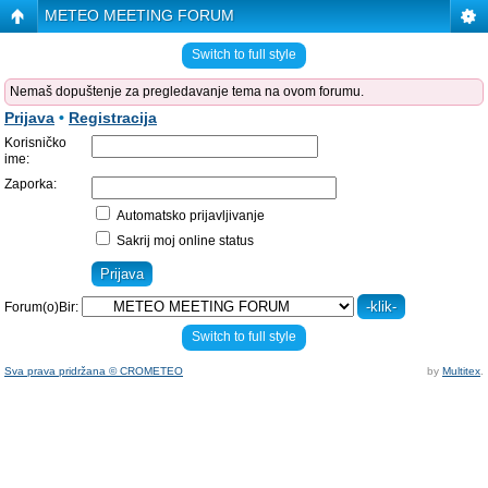
METEO MEETING FORUM
Switch to full style
Nemaš dopuštenje za pregledavanje tema na ovom forumu.
Prijava
•
Registracija
Korisničko
ime:
Zaporka:
Automatsko prijavljivanje
Sakrij moj online status
Forum(o)Bir:
Switch to full style
Sva prava pridržana © CROMETEO
by
Multitex
.