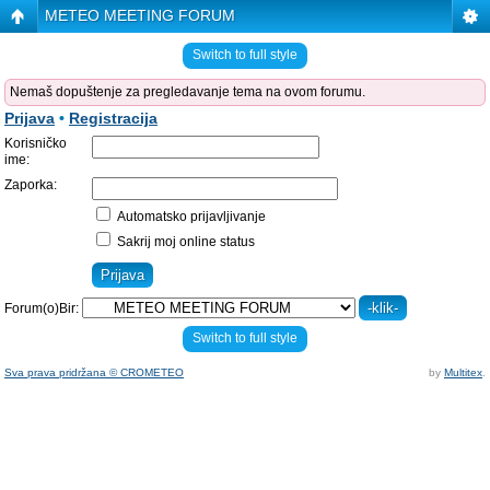
METEO MEETING FORUM
Switch to full style
Nemaš dopuštenje za pregledavanje tema na ovom forumu.
Prijava
•
Registracija
Korisničko
ime:
Zaporka:
Automatsko prijavljivanje
Sakrij moj online status
Forum(o)Bir:
Switch to full style
Sva prava pridržana © CROMETEO
by
Multitex
.