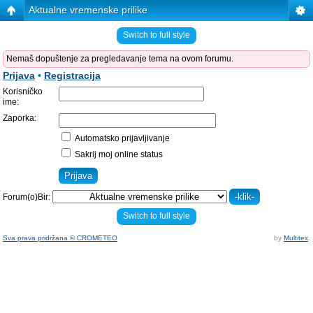
Aktualne vremenske prilike
Switch to full style
Nemaš dopuštenje za pregledavanje tema na ovom forumu.
Prijava
•
Registracija
Korisničko
ime:
Zaporka:
Automatsko prijavljivanje
Sakrij moj online status
Forum(o)Bir:
Switch to full style
Sva prava pridržana © CROMETEO
by
Multitex
.