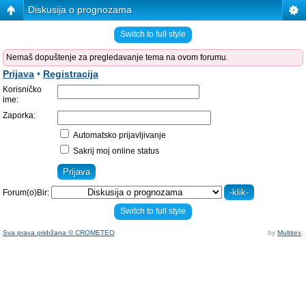
Diskusija o prognozama
Switch to full style
Nemaš dopuštenje za pregledavanje tema na ovom forumu.
Prijava
•
Registracija
Korisničko
ime:
Zaporka:
Automatsko prijavljivanje
Sakrij moj online status
Forum(o)Bir:
Switch to full style
Sva prava pridržana © CROMETEO
by
Multitex
.