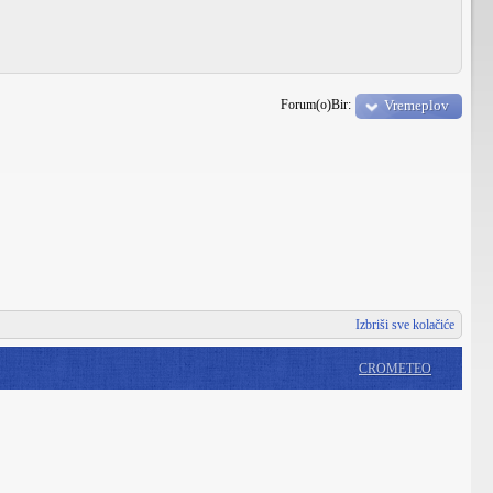
Forum(o)Bir:
Vremeplov
Izbriši sve kolačiće
CROMETEO