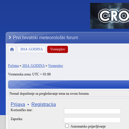
Prvi hrvatski meteorološki forum
2014. GODINA
Vremeplov
Početna
»
2014. GODINA
»
Vremeplov
Vremenska zona: UTC + 01:00
Nemaš dopuštenje za pregledavanje tema na ovom forumu.
Prijava
•
Registracija
Korisničko ime:
Zaporka:
Automatsko prijavljivanje