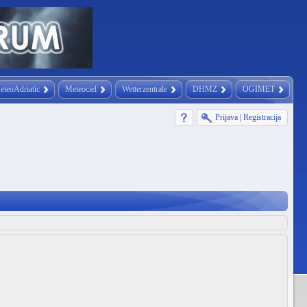
eteoAdriatic
Meteociel
Wetterzentrale
DHMZ
OGIMET
Prijava
|
Registracija