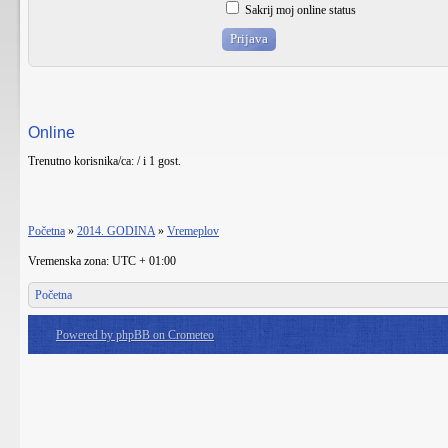
Sakrij moj online status
Online
Trenutno korisnika/ca: / i 1 gost.
Početna
»
2014. GODINA
»
Vremeplov
Vremenska zona: UTC + 01:00
Početna
Powered by phpBB on Crometeo