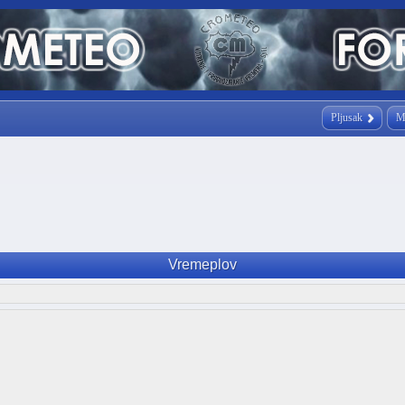
Pljusak
M
Vremeplov