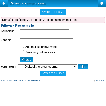
Diskusija o prognozama
Switch to full style
Nemaš dopuštenje za pregledavanje tema na ovom forumu.
Prijava
•
Registracija
Korisničko
ime:
Zaporka:
Automatsko prijavljivanje
Sakrij moj online status
Forum(o)Bir:
Switch to full style
Sva prava pridržana © CROMETEO
by
Multitex
.