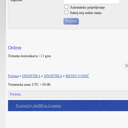
Zaporka:
Automatsko prijavljivanje
Sakrij moj online status
Online
Trenutno korisnika/ca: / i 1 gost.
Sw
Početna
»
SINOPTIKA
»
SINOPTIKA
»
METEO VODIČ
Vremenska zona: UTC + 01:00
Početna
Powered by phpBB on Crometeo