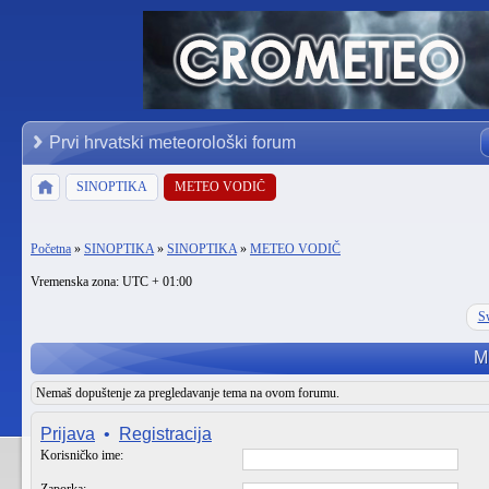
Prvi hrvatski meteorološki forum
SINOPTIKA
METEO VODIČ
Početna
»
SINOPTIKA
»
SINOPTIKA
»
METEO VODIČ
Vremenska zona: UTC + 01:00
Sw
M
Nemaš dopuštenje za pregledavanje tema na ovom forumu.
Prijava
•
Registracija
Korisničko ime: