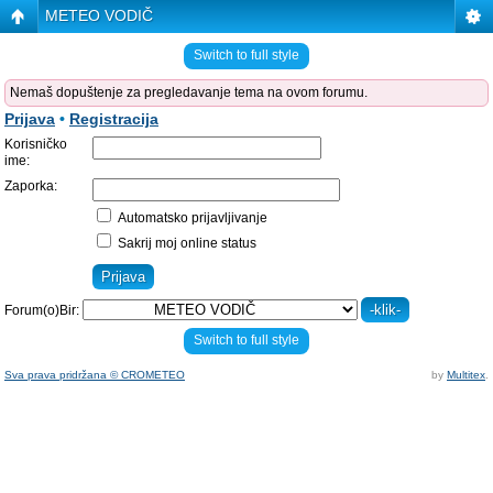
METEO VODIČ
Switch to full style
Nemaš dopuštenje za pregledavanje tema na ovom forumu.
Prijava
•
Registracija
Korisničko
ime:
Zaporka:
Automatsko prijavljivanje
Sakrij moj online status
Forum(o)Bir:
Switch to full style
Sva prava pridržana © CROMETEO
by
Multitex
.