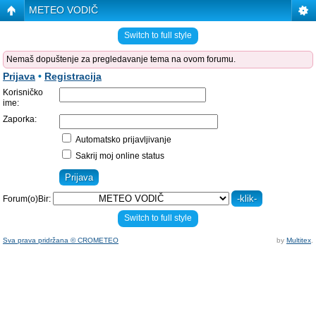
METEO VODIČ
Switch to full style
Nemaš dopuštenje za pregledavanje tema na ovom forumu.
Prijava
•
Registracija
Korisničko
ime:
Zaporka:
Automatsko prijavljivanje
Sakrij moj online status
Forum(o)Bir:
Switch to full style
Sva prava pridržana © CROMETEO
by
Multitex
.