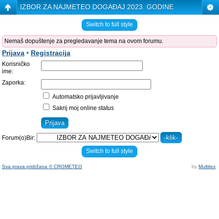
IZBOR ZA NAJMETEO DOGAĐAJ 2023. GODINE
Switch to full style
Nemaš dopuštenje za pregledavanje tema na ovom forumu.
Prijava
•
Registracija
Korisničko
ime:
Zaporka:
Automatsko prijavljivanje
Sakrij moj online status
Forum(o)Bir:
Switch to full style
Sva prava pridržana © CROMETEO
by
Multitex
.