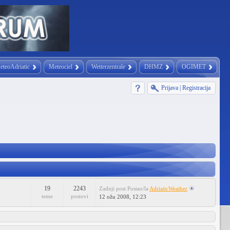
eteoAdriatic
Meteociel
Wetterzentrale
DHMZ
OGIMET
Prijava
|
Registracija
19
2243
Zadnji post
Postao/la
AdriaticWeather
teme
postovi
12 ožu 2008, 12:23