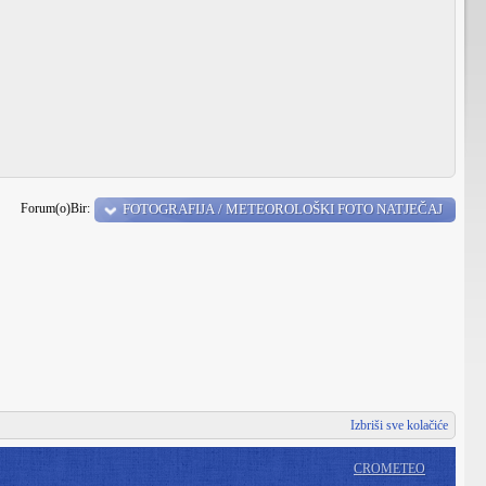
Forum(o)Bir:
FOTOGRAFIJA / METEOROLOŠKI FOTO NATJEČAJ
Izbriši sve kolačiće
CROMETEO