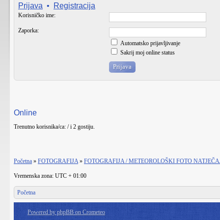
Prijava
•
Registracija
Korisničko ime:
Zaporka:
Automatsko prijavljivanje
Sakrij moj online status
Online
Trenutno korisnika/ca: / i 2 gostiju.
Početna
»
FOTOGRAFIJA
»
FOTOGRAFIJA / METEOROLOŠKI FOTO NATJEČA
Vremenska zona: UTC + 01:00
Početna
Powered by phpBB on Crometeo