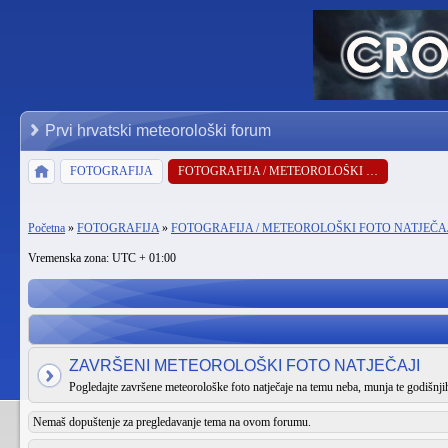
Prvi hrvatski meteorološki forum
FOTOGRAFIJA
FOTOGRAFIJA / METEOROLOŠKI FOTO NATJEČAJ
Početna
»
FOTOGRAFIJA
»
FOTOGRAFIJA / METEOROLOŠKI FOTO NATJEČA
Vremenska zona: UTC + 01:00
ZAVRŠENI METEOROLOŠKI FOTO NATJEČAJI
Pogledajte završene meteorološke foto natječaje na temu neba, munja te godišnj
Nemaš dopuštenje za pregledavanje tema na ovom forumu.