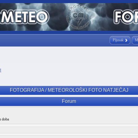
Pljusak
M
J
FOTOGRAFIJA / METEOROLOŠKI FOTO NATJEČAJ
Forum
ih doba