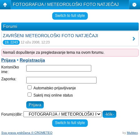
FOTOGRAFIJA / METEOROLOŠKI FOTO NATJEČAJ
Switch to full style
Forumi
ZAVRŠENI METEOROLOŠKI FOTO NATJEČAJI
19, 2243
12 ožu 2008, 12:23
Nemaš dopuštenje za pregledavanje tema na ovom forumu.
Prijava
•
Registracija
Korisničko
ime:
Zaporka:
Automatsko prijavljivanje
Sakrij moj online status
Forum(o)Bir:
Switch to full style
Sva prava pridržana © CROMETEO
by
Multitex
.