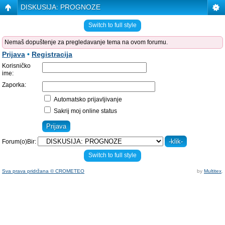
DISKUSIJA: PROGNOZE
Switch to full style
Nemaš dopuštenje za pregledavanje tema na ovom forumu.
Prijava
•
Registracija
Korisničko
ime:
Zaporka:
Automatsko prijavljivanje
Sakrij moj online status
Forum(o)Bir:
Switch to full style
Sva prava pridržana © CROMETEO
by
Multitex
.