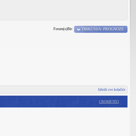
Forum(o)Bir:
DISKUSIJA: PROGNOZE
Izbriši sve kolačiće
CROMETEO