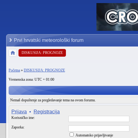
Prvi hrvatski meteorološki forum
DISKUSIJA: PROGNOZE
Početna
»
DISKUSIJA: PROGNOZE
Vremenska zona: UTC + 01:00
Nemaš dopuštenje za pregledavanje tema na ovom forumu.
Prijava
•
Registracija
Korisničko ime:
Zaporka:
Automatsko prijavljivanje