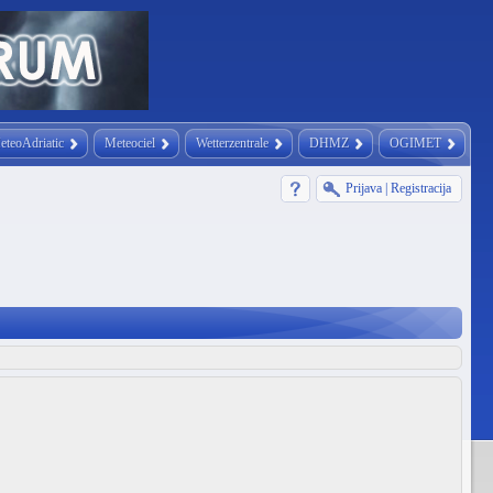
eteoAdriatic
Meteociel
Wetterzentrale
DHMZ
OGIMET
Prijava
|
Registracija