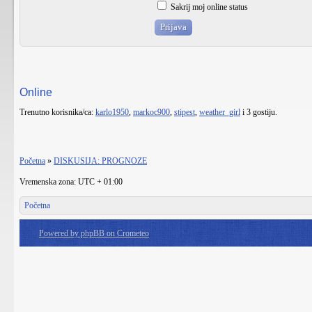
Sakrij moj online status
Online
Trenutno korisnika/ca:
karlo1950
,
markoc900
,
stipest
,
weather_girl
i 3 gostiju.
Početna
»
DISKUSIJA: PROGNOZE
Vremenska zona: UTC + 01:00
Početna
Powered by phpBB on Crometeo