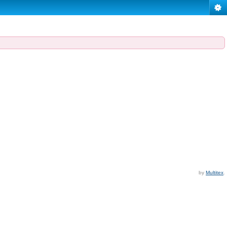
by
Multitex
.