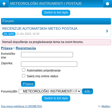
METEOROLOŠKI INSTRUMENTI I POSTAJE
Switch to full style
Forumi
RECENZIJE AUTOMATSKIH METEO POSTAJA
10, 1105
11 ožu 2023, 10:33
Nemaš dopuštenje za pregledavanje tema na ovom forumu.
Prijava
•
Registracija
Korisničko
ime:
Zaporka:
Automatsko prijavljivanje
Sakrij moj online status
Forum(o)Bir:
Switch to full style
Sva prava pridržana © CROMETEO
by
Multitex
.