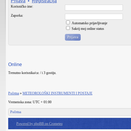
Prijava
•
Registracija
Korisničko ime:
Zaporka:
Automatsko prijavljivanje
Sakrij moj online status
Online
Trenutno korisnika/ca: / i 3 gostiju.
Početna
»
METEOROLOŠKI INSTRUMENTI I POSTAJE
Vremenska zona: UTC + 01:00
Početna
Powered by phpBB on Crometeo