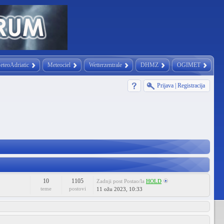
eteoAdriatic
Meteociel
Wetterzentrale
DHMZ
OGIMET
Prijava
|
Registracija
10
1105
Zadnji post
Postao/la
HOLD
teme
postovi
11 ožu 2023, 10:33