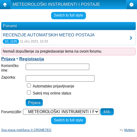
METEOROLOŠKI INSTRUMENTI I POSTAJE
Switch to full style
Forumi
RECENZIJE AUTOMATSKIH METEO POSTAJA
10, 1105
11 ožu 2023, 10:33
Nemaš dopuštenje za pregledavanje tema na ovom forumu.
Prijava
•
Registracija
Korisničko
ime:
Zaporka:
Automatsko prijavljivanje
Sakrij moj online status
Forum(o)Bir:
Switch to full style
Sva prava pridržana © CROMETEO
by
Multitex
.