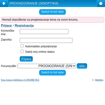
PROGNOZIRANJE (SINOPTIKA)
Switch to full style
Nemaš dopuštenje za pregledavanje tema na ovom forumu.
Prijava
•
Registracija
Korisničko
ime:
Zaporka:
Automatsko prijavljivanje
Sakrij moj online status
Forum(o)Bir:
Switch to full style
Sva prava pridržana © CROMETEO
by
Multitex
.