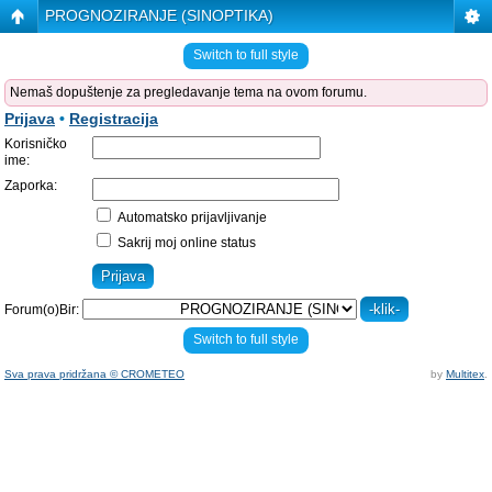
PROGNOZIRANJE (SINOPTIKA)
Switch to full style
Nemaš dopuštenje za pregledavanje tema na ovom forumu.
Prijava
•
Registracija
Korisničko
ime:
Zaporka:
Automatsko prijavljivanje
Sakrij moj online status
Forum(o)Bir:
Switch to full style
Sva prava pridržana © CROMETEO
by
Multitex
.