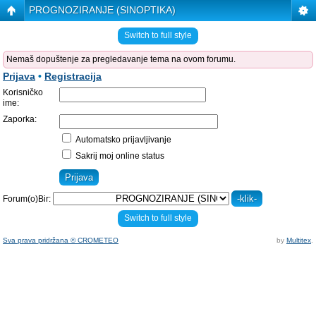
PROGNOZIRANJE (SINOPTIKA)
Switch to full style
Nemaš dopuštenje za pregledavanje tema na ovom forumu.
Prijava
•
Registracija
Korisničko
ime:
Zaporka:
Automatsko prijavljivanje
Sakrij moj online status
Forum(o)Bir:
Switch to full style
Sva prava pridržana © CROMETEO
by
Multitex
.