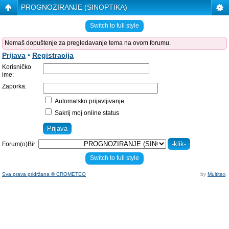
PROGNOZIRANJE (SINOPTIKA)
Switch to full style
Nemaš dopuštenje za pregledavanje tema na ovom forumu.
Prijava
•
Registracija
Korisničko
ime:
Zaporka:
Automatsko prijavljivanje
Sakrij moj online status
Forum(o)Bir:
Switch to full style
Sva prava pridržana © CROMETEO
by
Multitex
.