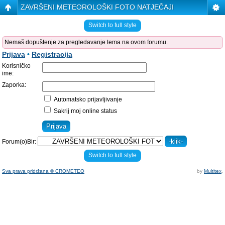
ZAVRŠENI METEOROLOŠKI FOTO NATJEČAJI
Switch to full style
Nemaš dopuštenje za pregledavanje tema na ovom forumu.
Prijava
•
Registracija
Korisničko
ime:
Zaporka:
Automatsko prijavljivanje
Sakrij moj online status
Forum(o)Bir:
Switch to full style
Sva prava pridržana © CROMETEO
by
Multitex
.