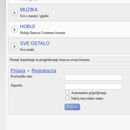
MUZIKA
Sve o muzici / glazbi
HOBIJI
Hobiji članova Crometeo foruma
SVE OSTALO
Sve ostalo
Nemaš dopuštenje za pregledavanje tema na ovom forumu.
Prijava
•
Registracija
Korisničko ime:
Zaporka:
Automatsko prijavljivanje
Sakrij moj online status