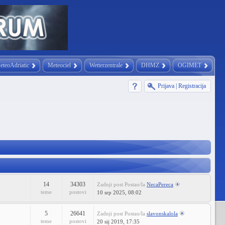
eteoAdriatic
Meteociel
Wetterzentrale
DHMZ
OGIMET
Prijava
|
Registracija
14
34303
Zadnji post
Postao/la
NecaPereca
teme
postovi
10 srp 2025, 08:02
5
26641
Zadnji post
Postao/la
slavonskalola
teme
postovi
20 sij 2019, 17:35