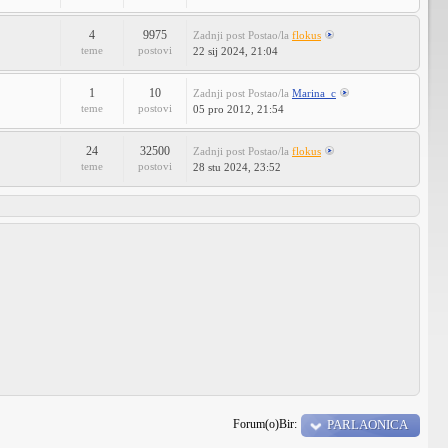
4
9975
Zadnji post
Postao/la
flokus
teme
postovi
22 sij 2024, 21:04
1
10
Zadnji post
Postao/la
Marina_c
teme
postovi
05 pro 2012, 21:54
24
32500
Zadnji post
Postao/la
flokus
teme
postovi
28 stu 2024, 23:52
Forum(o)Bir:
PARLAONICA