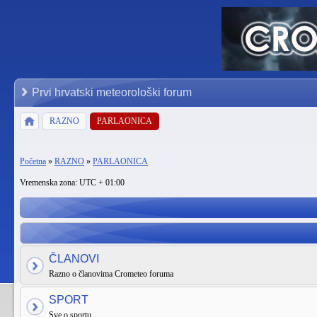
Prvi hrvatski meteorološki forum
RAZNO
PARLAONICA
Početna
»
RAZNO
»
PARLAONICA
Vremenska zona: UTC + 01:00
ČLANOVI
Razno o članovima Crometeo foruma
SPORT
Sve o sportu