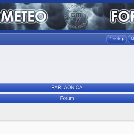
Pljusak
M
PARLAONICA
Forum