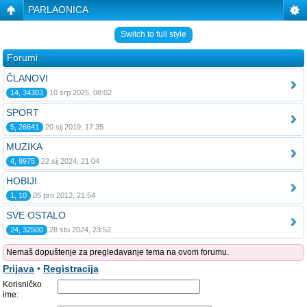
PARLAONICA
Switch to full style
Forumi
ČLANOVI
14, 34303
10 srp 2025, 08:02
SPORT
5, 26641
20 sij 2019, 17:35
MUZIKA
4, 9975
22 sij 2024, 21:04
HOBIJI
1, 10
05 pro 2012, 21:54
SVE OSTALO
24, 32500
28 stu 2024, 23:52
Nemaš dopuštenje za pregledavanje tema na ovom forumu.
Prijava
•
Registracija
Korisničko
ime: