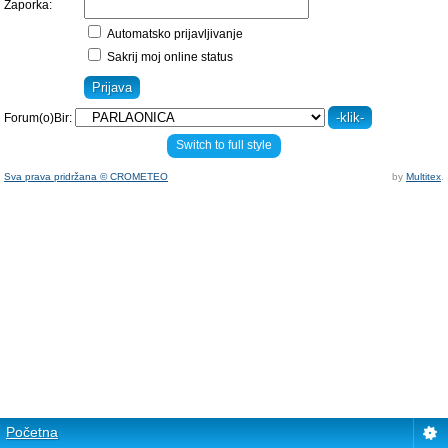
Zaporka:
Automatsko prijavljivanje
Sakrij moj online status
Forum(o)Bir:
Switch to full style
Sva prava pridržana © CROMETEO
by
Multitex
.
Početna