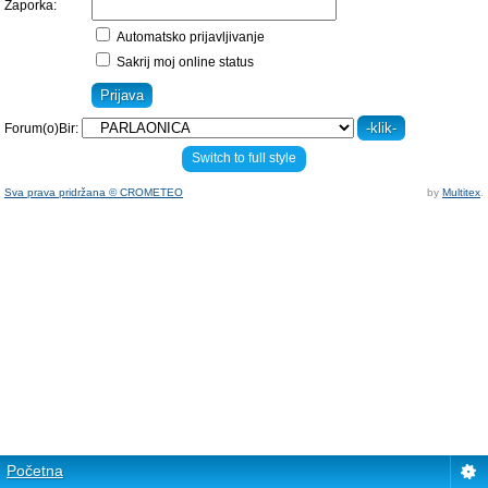
Zaporka:
Automatsko prijavljivanje
Sakrij moj online status
Forum(o)Bir:
Switch to full style
Sva prava pridržana © CROMETEO
by
Multitex
.
Početna