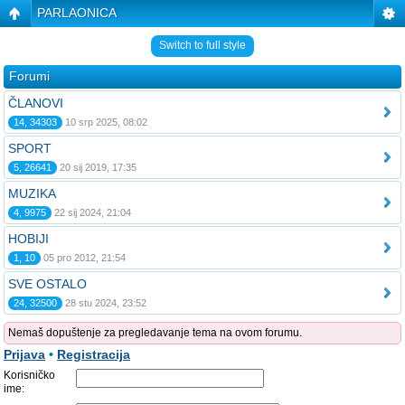
PARLAONICA
Switch to full style
Forumi
ČLANOVI
14, 34303
10 srp 2025, 08:02
SPORT
5, 26641
20 sij 2019, 17:35
MUZIKA
4, 9975
22 sij 2024, 21:04
HOBIJI
1, 10
05 pro 2012, 21:54
SVE OSTALO
24, 32500
28 stu 2024, 23:52
Nemaš dopuštenje za pregledavanje tema na ovom forumu.
Prijava
•
Registracija
Korisničko
ime: