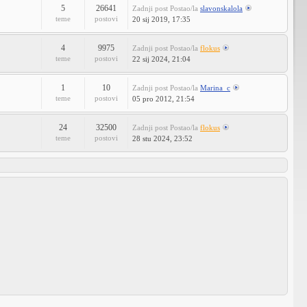
5
26641
Zadnji post
Postao/la
slavonskalola
teme
postovi
20 sij 2019, 17:35
4
9975
Zadnji post
Postao/la
flokus
teme
postovi
22 sij 2024, 21:04
1
10
Zadnji post
Postao/la
Marina_c
teme
postovi
05 pro 2012, 21:54
24
32500
Zadnji post
Postao/la
flokus
teme
postovi
28 stu 2024, 23:52