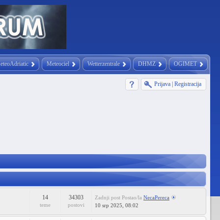
eteoAdriatic
Meteociel
Wetterzentrale
DHMZ
OGIMET
Prijava
|
Registracija
14
34303
Zadnji post
Postao/la
NecaPereca
teme
postovi
10 srp 2025, 08:02