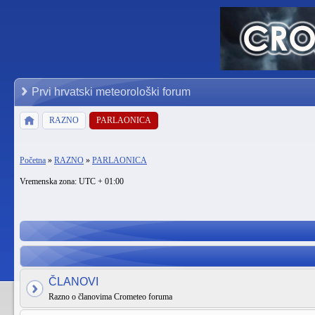
Prvi hrvatski meteorološki forum
RAZNO
PARLAONICA
Početna
»
RAZNO
»
PARLAONICA
Vremenska zona: UTC + 01:00
ČLANOVI
Razno o članovima Crometeo foruma