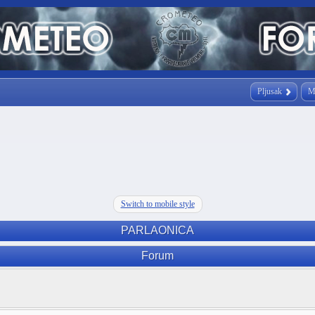
Pljusak
M
Switch to mobile style
PARLAONICA
Forum