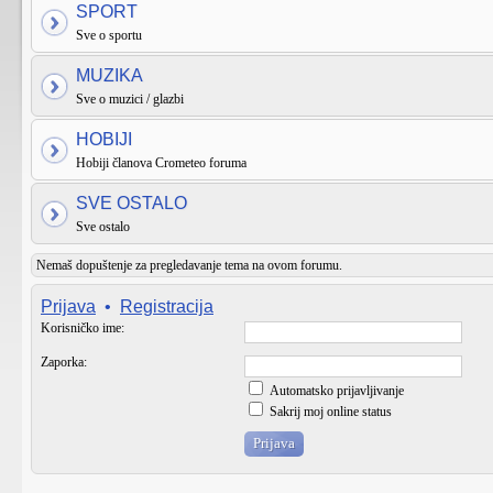
SPORT
Sve o sportu
MUZIKA
Sve o muzici / glazbi
HOBIJI
Hobiji članova Crometeo foruma
SVE OSTALO
Sve ostalo
Nemaš dopuštenje za pregledavanje tema na ovom forumu.
Prijava
•
Registracija
Korisničko ime:
Zaporka:
Automatsko prijavljivanje
Sakrij moj online status