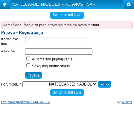
NATJECANJE: NAJBOLJI PROGNOSTIČAR
Switch to full style
Nemaš dopuštenje za pregledavanje tema na ovom forumu.
Prijava
•
Registracija
Korisničko
ime:
Zaporka:
Automatsko prijavljivanje
Sakrij moj online status
Forum(o)Bir:
Switch to full style
Sva prava pridržana © CROMETEO
by
Multitex
.